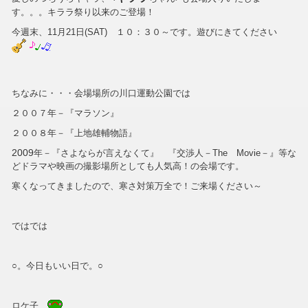
す。。。キララ祭り以来のご登場！
今週末、11月21日(SAT) １０：３０～です。遊びにきてください
ちなみに・・・会場場所の川口運動公園では
２００７年－『マラソン』
２００８年－『上地雄輔物語』
2009
年－『さよならが言えなくて』 『交渉人－The Movie－』等な
どドラマや映画の撮影場所としても人気高！の会場です。
寒くなってきましたので、寒さ対策万全で！ご来場ください～
ではでは
○。今日もいい日で。○
ロケ子