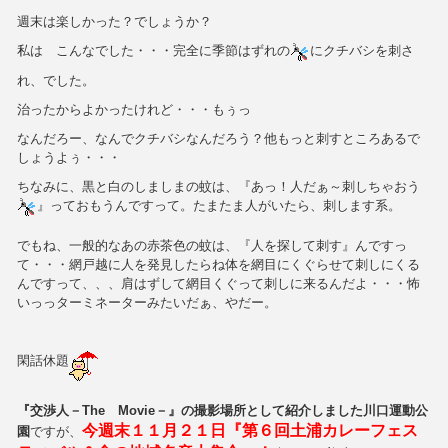
週末は楽しかった？でしょうか？
私は
こんなでした・・・完全に季節はずれの
にクチバシを刺さ
れ、
でした。
治ったからよかったけれど・・・もぅっ
なんだろー、なんでクチバシなんだろう？他もっと刺すところあるで
しょうよぅ・・・
ちなみに、黒と白のしましまの蚊は、『あっ！人だぁ～刺しちゃおう
』っておもうんですって。たまたま人がいたら、刺します系。
でもね、一般的なあの赤茶色の蚊は、『人を探して刺す』んですっ
て・・・網戸越に人を発見したらね体を網目にくぐらせて刺しにくる
んですって、、、肩はずして網目くぐって刺しに来るんだよ・・・怖
いっっターミネーターみたいだぁ、やだー。
閑話休題
『交渉人－The Movie－』の撮影場所として紹介しました川口運動公
今週末
１１月２１日『第６回土浦カレーフェス
園
ですが、