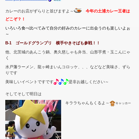
カレーのお店がずらりと並びますよ～
今年の土浦カレー王者は
どこぞ？！
いろいろ食べ比べてみて自分の好みのカレーに出会うのも楽しいよぉ
～
B-1 ゴールドグランプリ 横手やきそばも参戦！！
他、北茨城のあんこう鍋、奥久慈しゃも弁当、山形芋煮・玉こんにゃ
く
水戸藩ラーメン、龍ヶ崎まいんコロッケ、、、などなど美味さ、ずら
りです
美味しいイベントですです
是非お越しください～
そしてそして明日は
キララちゃんもくるよ～
キャッホー