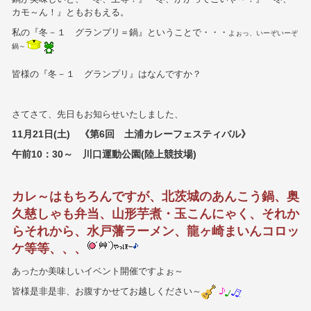
カモ～ん！』ともおもえる。
私の『冬－１ グランプリ＝鍋』ということで・・・
よぉっ、いーぞいーぞ
鍋～
皆様の『冬－１ グランプリ』はなんですか？
さてさて、先日もお知らせいたしました、
11月21日(土) 《第6回 土浦カレーフェスティバル》
午前10：30～ 川口運動公園(陸上競技場)
カレ～はもちろんですが、北茨城のあんこう鍋、奥
久慈しゃも弁当、山形芋煮・玉こんにゃく、それか
らそれから、水戸藩ラーメン、龍ヶ崎まいんコロッ
ケ等等、、、
あったか美味しいイベント開催ですよぉ～
皆様是非是非、お腹すかせてお越しください～