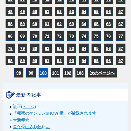
48
49
50
51
52
53
54
55
56
57
58
59
60
61
62
63
64
65
66
67
68
69
70
71
72
73
74
75
76
77
78
79
80
81
82
83
84
85
86
87
88
89
90
91
92
93
94
95
96
97
98
99
100
101
102
103
次のページへ
訂正(・_・;)
「秘密のケンミンSHOW 極」が放送されます
☆新年☆
ロケ受け入れ休止…