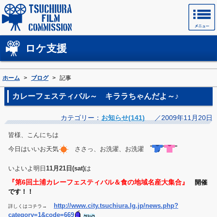
土浦フィルムコミッションホームページ
ロケ支援
ホーム
>
ブログ
>
記事
カレーフェスティバル～ キララちゃんだよ～♪
カテゴリー：
お知らせ(141)
／2009年11月20日
皆様、こんにちは
今日はいいお天気
ささっ、お洗濯、お洗濯
いよいよ明日
11月21日(sat)
は
『第6回土浦カレーフェスティバル＆食の地域名産大集合』
開催
です！！
http://www.city.tsuchiura.lg.jp/news.php?
詳しくはコチラ→
category=1&code=669