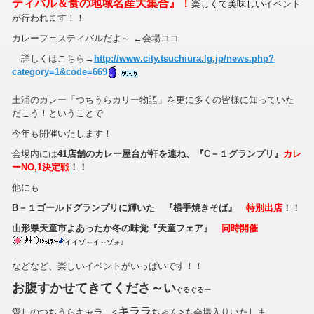
ティバル＆食の地域名産大集合』！
楽しくて美味しい
イベント
が行われます！！
カレーフェスティバルだよ～
←会場ココ
詳しくはこちら→
http://www.city.tsuchiura.lg.jp/news.php?
category=1&code=669
土浦のカレー「つちうらカリー物語」を更に多くの皆様に知っていた
だこう！ということで
今年も開催いたします！
会場内には
41店舗のカレー屋台が軒を連ね、『C－１グランプリ』
カレ
ーNO,1決定戦
！！
他にも
B－１ゴールドグランプリに輝いた 『横手焼きそば』
特別出店
！！
山形県天童市よあったか冬の味覚『天童フェア』
同時開催
イイゾ～イ～ゾォ♪
などなど、楽しいイベントがいっぱいです！！
お腹すかせてきてくださ～い
ぐるぐるー
キララ
愛しのつちうらキャラ、<
ちゃん>も会場入りいたしま