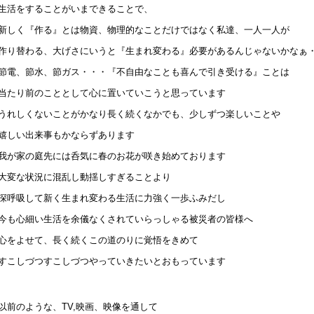
生活をすることがいまできることで、
新しく『作る』とは物資、物理的なことだけではなく私達、一人一人が
作り替わる、大げさにいうと『生まれ変わる』必要があるんじゃないかなぁ
節電、節水、節ガス・・・『不自由なことも喜んで引き受ける』ことは
当たり前のこととして心に置いていこうと思っています
うれしくないことがかなり長く続くなかでも、少しずつ楽しいことや
嬉しい出来事もかならずあります
我が家の庭先には呑気に春のお花が咲き始めております
大変な状況に混乱し動揺しすぎることより
深呼吸して新く生まれ変わる生活に力強く一歩ふみだし
今も心細い生活を余儀なくされていらっしゃる被災者の皆様へ
心をよせて、長く続くこの道のりに覚悟をきめて
すこしづつすこしづつやっていきたいとおもっています
以前のような、TV,映画、映像を通して