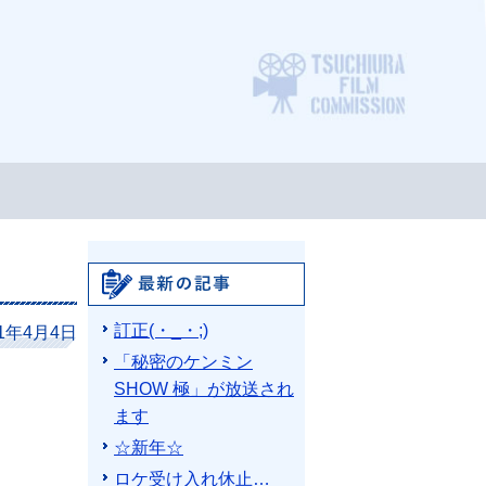
ロケ支
最新の記事
訂正(・_・;)
11年4月4日
「秘密のケンミン
SHOW 極」が放送され
ます
☆新年☆
ロケ受け入れ休止…