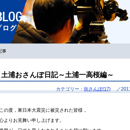
ホームページ
記事
土浦おさんぽ日記～土浦一高桜編～
カテゴリー：
街さんぽ(17)
／20
この度，東日本大震災に被災された皆様，
心よりお見舞い申し上げます。