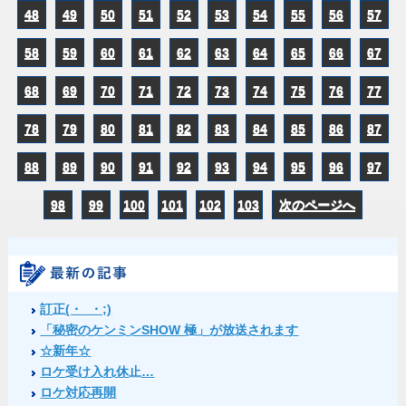
48
49
50
51
52
53
54
55
56
57
58
59
60
61
62
63
64
65
66
67
68
69
70
71
72
73
74
75
76
77
78
79
80
81
82
83
84
85
86
87
88
89
90
91
92
93
94
95
96
97
98
99
100
101
102
103
次のページへ
訂正(・_・;)
「秘密のケンミンSHOW 極」が放送されます
☆新年☆
ロケ受け入れ休止…
ロケ対応再開