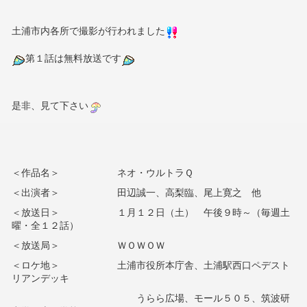
土浦市内各所で撮影が行われました
第１話は無料放送です
是非、見て下さい
＜作品名＞ ネオ・ウルトラＱ
＜出演者＞ 田辺誠一、高梨臨、尾上寛之 他
＜放送日＞ １月１２日（土） 午後９時～（毎週土
曜・全１２話）
＜放送局＞ ＷＯＷＯＷ
＜ロケ地＞ 土浦市役所本庁舎、土浦駅西口ペデスト
リアンデッキ
うらら広場、モール５０５、筑波研