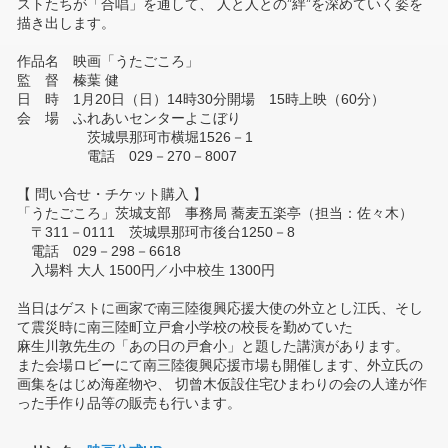
ストたちが「合唱」を通して、 人と人との”絆”を深めていく姿を
描き出します。
作品名 映画「うたごころ」
監 督 榛葉 健
日 時 1月20日（日）14時30分開場 15時上映（60分）
会 場 ふれあいセンターよこぼり
茨城県那珂市横堀1526－1
電話 029－270－8007
【 問い合せ・チケット購入 】
「うたごころ」茨城支部 事務局 蕎麦五楽亭（担当：佐々木）
〒311－0111 茨城県那珂市後台1250－8
電話 029－298－6618
入場料 大人 1500円／小中校生 1300円
当日はゲストに画家で南三陸復興応援大使の外立とし江氏、そし
て震災時に南三陸町立戸倉小学校の校長を勤めていた
麻生川敦先生の「あの日の戸倉小」と題した講演があります。
また会場ロビーにて南三陸復興応援市場も開催します、外立氏の
画集をはじめ海産物や、 切曾木仮設住宅ひまわりの会の人達が作
った手作り品等の販売も行います。