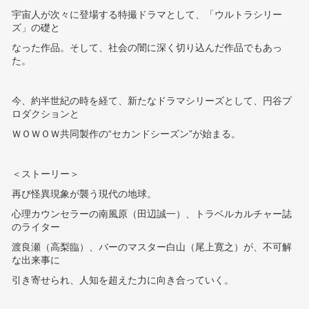
宇宙人が次々に登場する特撮ドラマとして、「ウルトラシリー
ズ」の礎と
なった作品。そして、社会の闇に深く切り込んだ作品でもあっ
た。
今、約半世紀の時を経て、新たなドラマシリーズとして、円谷プ
ロダクションと
ＷＯＷＯＷ共同製作の“セカンドシーズン”が始まる。
＜ストーリー＞
再び怪異現象が襲う現代の地球。
心理カウンセラーの南風原（田辺誠一）、トラベルカルチャー誌
のライター
渡良瀬（高梨臨）、バーのマスター白山（尾上寛之）が、不可解
な出来事に
引き寄せられ、人知を超えた力に向き合っていく。