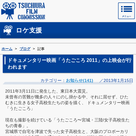
土浦フィルムコミッションホームページ
ロケ支援
ホーム
>
ブログ
>
記事
ドキュメンタリー映画「うたごころ 2011」の上映会が行
われます
カテゴリー：
お知らせ(141)
／2013年1月15日
2011年3月11日に発生した、東日本大震災。
未曾有の苦難が幾多の人々にのし掛かる中、それに屈せず、ひた
むきに生きる女子高校生たちの姿を描く、 ドキュメンタリー映画
「うたごころ」
現在も撮影を続けている「うたごころ〜宮城・三陸/女子高校生た
ちの青春」。
宮城県で自宅を津波で失った女子高校生と、大阪のプロボーカリ