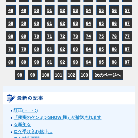
48
49
50
51
52
53
54
55
56
57
58
59
60
61
62
63
64
65
66
67
68
69
70
71
72
73
74
75
76
77
78
79
80
81
82
83
84
85
86
87
88
89
90
91
92
93
94
95
96
97
98
99
100
101
102
103
次のページへ
訂正(・_・;)
「秘密のケンミンSHOW 極」が放送されます
☆新年☆
ロケ受け入れ休止…