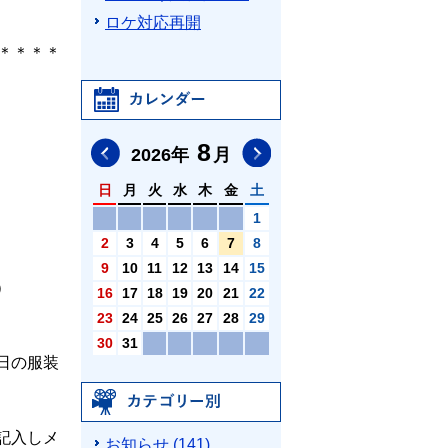
ロケ対応再開
＊＊＊＊
カレンダー
8
前の月へ
次の月へ
2026
年
月
日
月
火
水
木
金
土
1
2
3
4
5
6
7
8
9
10
11
12
13
14
15
）
16
17
18
19
20
21
22
23
24
25
26
27
28
29
30
31
日の服装
カテゴリ別
記入しメ
お知らせ (141)