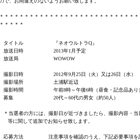
ので、お間違えのないようお願い致します。
＊＊＊＊＊＊＊＊＊＊＊＊＊＊＊＊＊＊＊＊＊＊＊＊＊＊＊＊
ンとは
＊＊＊＊＊
タイトル 『ネオウルトラ
Q
』
放送日時
2013
年
1
月予定
放送局
WOWOW
撮影日時
2012
年
9
月
25
日（火）又は
26
日（水）
撮影場所 土浦駅近辺
撮影時間 午前
8
時～午後
6
時（昼食・記念品あり
募集
20
代～
60
代の男女（約
50
人）
＊当選者の方には、撮影日が近づきましたら、撮影内容・当
等に関して追加でお知らせ致します。
応募方法 注意事項を確認のうえ、下記必要事項を