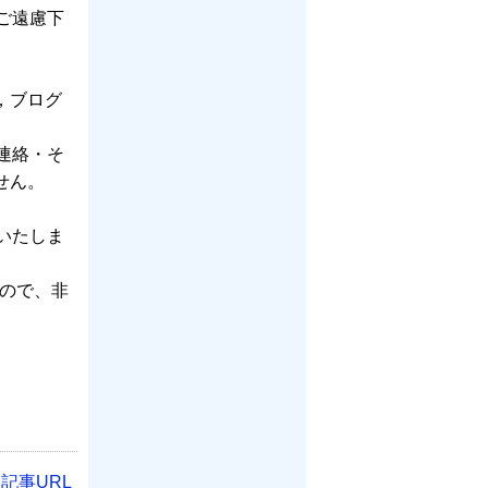
ご遠慮下
，ブログ
連絡・そ
せん。
いたしま
ので、非
記事URL