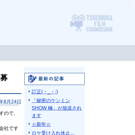
ロケ支
ラ募
最新の記事
訂正(・_・;)
「秘密のケンミン
2年8月24日
SHOW 極」が放送され
すので、
ます
☆新年☆
会社です
ロケ受け入れ休止…