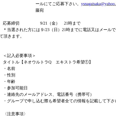
ールにてご応募下さい。
ysnagaisaka@yahoo.
藤宛
応募締切
9/21
（金）
21
時まで
＊当選された方には９
/23
（日）
21
時までに電話又はメールで
て頂きます。
＜記入必要事項＞
タイトル【ネオウルトラ
Q
エキストラ希望①】
・名前
・性別
・年齢
・参加可能日
・連絡先のメールアドレス、電話番号（携帯可）
・グループで申し込む際も希望者全ての情報を記載して下さ
〈注意事項〉