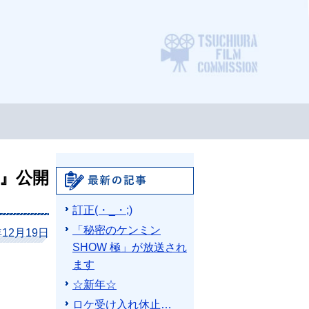
ロケ支
』公開
最新の記事
訂正(・_・;)
「秘密のケンミン
年12月19日
SHOW 極」が放送され
ます
☆新年☆
ロケ受け入れ休止…