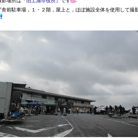
撮影場所は
『旧土浦市役所』
です
庁舎前駐車場，１・２階，屋上と，ほぼ施設全体を使用して撮