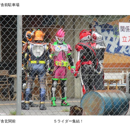
庁舎前駐車場
庁舎玄関前 ５ライダー集結！