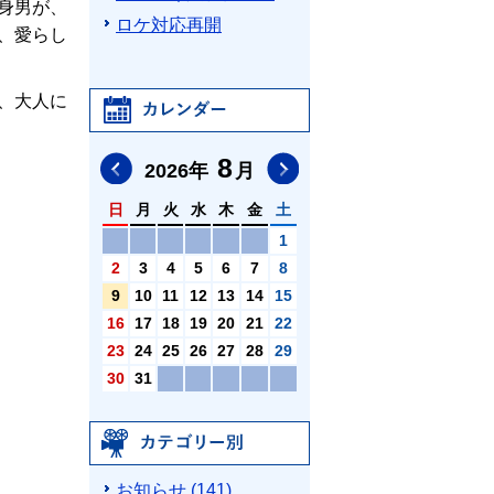
身男が、
ロケ対応再開
、愛らし
、大人に
カレンダー
8
前の月へ
次の月へ
2026
年
月
日
月
火
水
木
金
土
1
2
3
4
5
6
7
8
9
10
11
12
13
14
15
16
17
18
19
20
21
22
23
24
25
26
27
28
29
30
31
カテゴリ別
お知らせ (141)