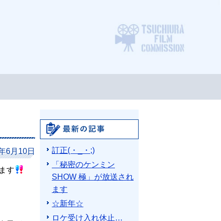
ロケ支
最新の記事
訂正(・_・;)
3年6月10日
「秘密のケンミン
ます
SHOW 極」が放送され
ます
☆新年☆
ロケ受け入れ休止…