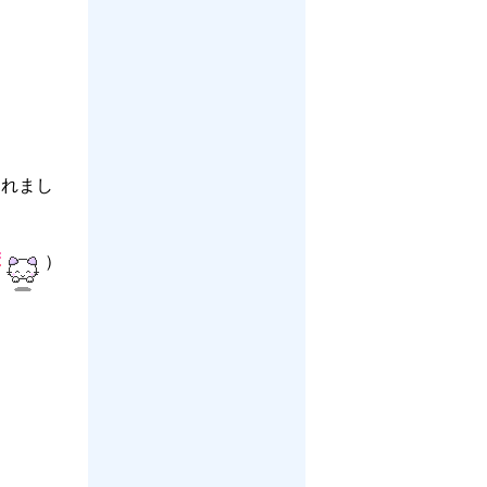
されまし
）